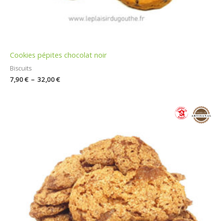
Cookies pépites chocolat noir
Biscuits
7,90
€
–
32,00
€
Plage
de
prix :
5,90 €
à
15,00 €