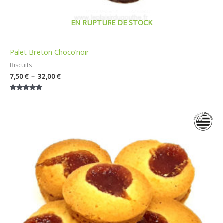
EN RUPTURE DE STOCK
Palet Breton Choco’noir
Biscuits
7,50
€
–
32,00
€
Note
5.00
sur 5
Plage
de
prix :
7,50 €
à
32,00 €