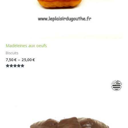
Madeleines aux oeufs
Biscuits
7,50
€
–
25,00
€
Note
5.00
sur 5
Plage
de
prix :
6,00 €
à
26,00 €