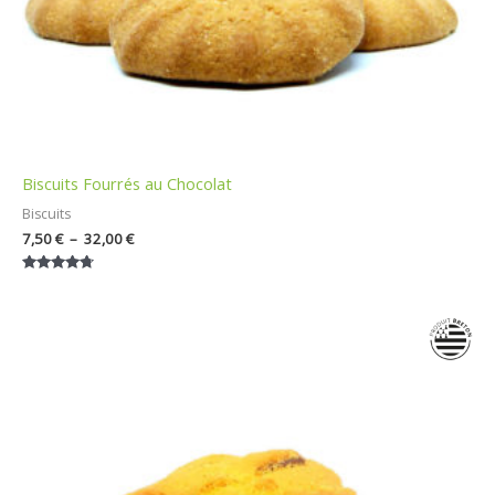
Biscuits Fourrés au Chocolat
Biscuits
7,50
€
–
32,00
€
Note
4.57
sur 5
Plage
de
prix :
7,50 €
à
32,00 €