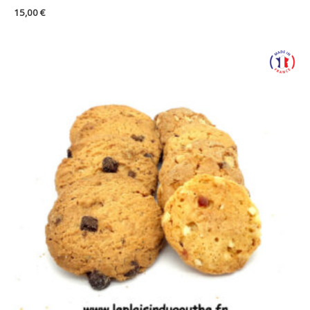
15,00
€
Plage
de
prix :
7,50 €
à
26,00 €