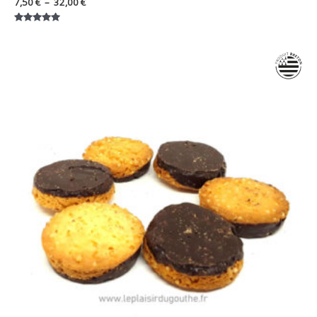
7,50
€
–
32,00
€
Note
5.00
sur 5
Plage
de
prix :
7,50 €
à
32,00 €