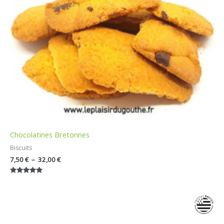
Chocolatines Bretonnes
Biscuits
7,50
€
–
32,00
€
Note
5.00
sur 5
Plage
de
prix :
7,50 €