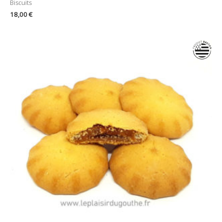
Biscuits
18,00
€
Plage
de
prix :
7,50 €
à
32,00 €