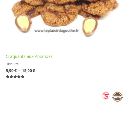
Craquants aux Amandes
Biscuits
5,90
€
–
15,00
€
Note
5.00
sur 5
Plage
de
prix :
7,50 €
à
32,00 €