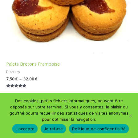
Palets Bretons Framboise
Biscuits
7,50
€
–
32,00
€
Note
5.00
sur 5
Des cookies, petits fichiers informatiques, peuvent être
Plage
déposés sur votre terminal. Si vous y consentez, le plaisir du
de
gou'thé pourra recueillir des statistiques de visites anonymes
prix :
7,50 €
pour optimiser la navigation.
à
J'accepte
Je refuse
Politique de confidentialité
32,00 €