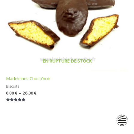
EN RUPTURE DE STOCK
Madeleines Choco’noir
Biscuits
6,00
€
–
26,00
€
Note
5.00
sur 5
Plage
de
prix :
7,50 €