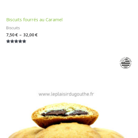
Biscuits fourrés au Caramel
Biscuits
7,50
€
–
32,00
€
Note
5.00
sur 5
Plage
de
prix :
7,50 €
à
32,00 €