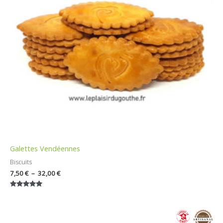
Galettes Vendéennes
Biscuits
7,50
€
–
32,00
€
Note
5.00
sur 5
Plage
de