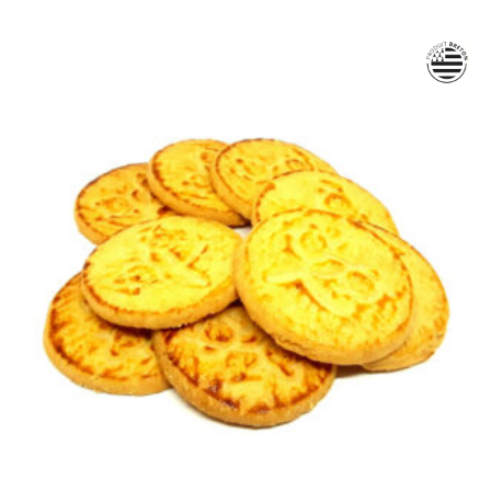
Note
5.00
sur 5
Plage
de
prix :
7,50 €
à
32,00 €