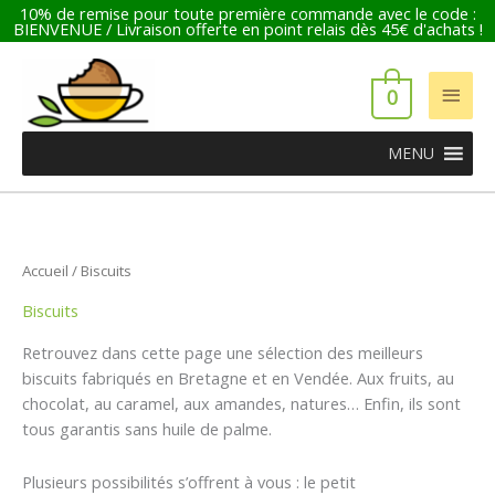
Aller
10% de remise pour toute première commande avec le code :
BIENVENUE / Livraison offerte en point relais dès 45€ d'achats !
au
contenu
Men
0
princ
MENU
Accueil
/ Biscuits
Biscuits
Retrouvez dans cette page une sélection des meilleurs
biscuits fabriqués en Bretagne et en Vendée. Aux fruits, au
chocolat, au caramel, aux amandes, natures… Enfin, ils sont
tous garantis sans huile de palme.
Plusieurs possibilités s’offrent à vous : le petit