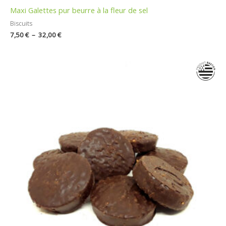
Maxi Galettes pur beurre à la fleur de sel
Biscuits
7,50
€
–
32,00
€
Plage
de
prix :
7,50 €
à
32,00 €