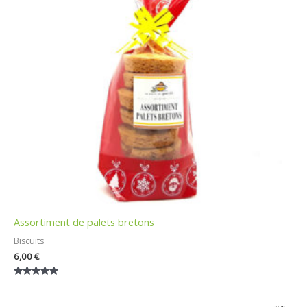
Assortiment de palets bretons
Biscuits
6,00
€
Note
5.00
sur 5