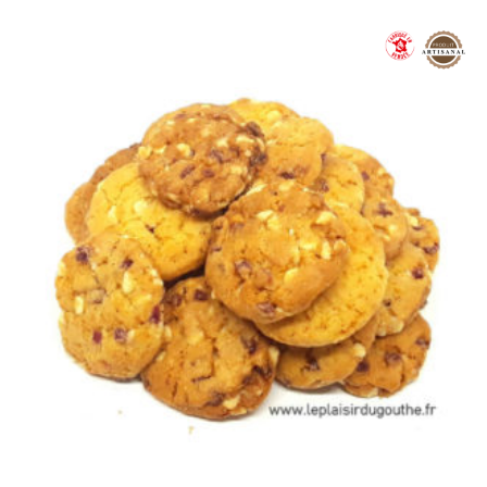
Plage
de
prix :
8,90 €
à
32,00 €