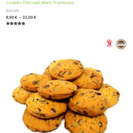
Cookies Chocolat Blanc Framboise
Biscuits
8,90
€
–
32,00
€
Note
5.00
sur 5
Plage
de
prix :
7,90 €
à
32,00 €