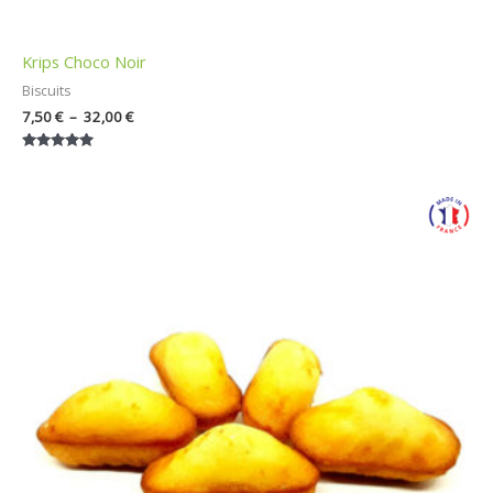
Krips Choco Noir
Biscuits
7,50
€
–
32,00
€
Note
5.00
sur 5
Plage
de
prix :
7,50 €
à
25,00 €