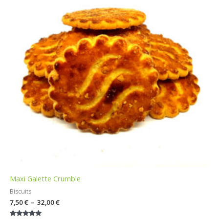
à
32,00 €
Maxi Galette Crumble
Biscuits
7,50
€
–
32,00
€