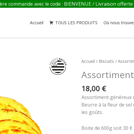
re commande avec le code : BIENVENUE / Livraison offerte en
Accueil
TOUS LES PRODUITS
Où nous trouve
quantité
Accueil
/
Biscuits
/ Assorti
de
Assortiment
Assortiment
de
18,00
€
Maxi
Assortiment généreux d
Galettes
Beurre à la fleur de se
-
les goûts.
600g
Boite de 600g soit 30 € l