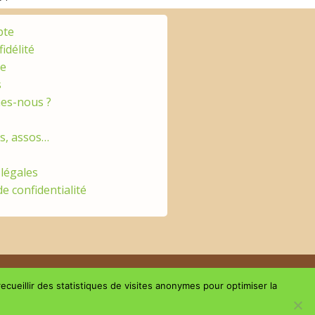
pte
fidélité
ge
s
es-nous ?
es, assos…
légales
de confidentialité
ecueillir des statistiques de visites anonymes pour optimiser la
Suivez-nous sur les réseaux