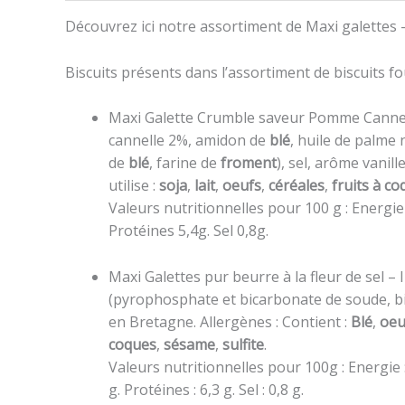
Découvrez ici notre assortiment de Maxi galettes –
Biscuits présents dans l’assortiment de biscuits f
Maxi Galette Crumble saveur Pomme Cannell
cannelle 2%, amidon de
blé
, huile de palm
de
blé
, farine de
froment
), sel, arôme vanill
utilise :
soja
,
lait
,
oeufs
,
céréales
,
fruits à c
Valeurs nutritionnelles pour 100 g : Energie
Protéines 5,4g. Sel 0,8g.
Maxi Galettes pur beurre à la fleur de sel – 
(pyrophosphate et bicarbonate de soude, 
en Bretagne. Allergènes : Contient :
Blé
,
oeu
coques
,
sésame
,
sulfite
.
Valeurs nutritionnelles pour 100g : Energie :
g. Protéines : 6,3 g. Sel : 0,8 g.