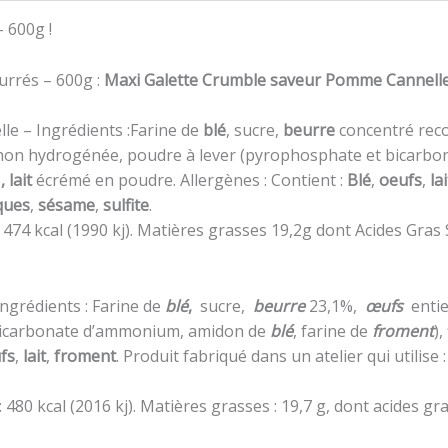
 600g !
ourrés – 600g :
Maxi Galette Crumble saveur Pomme Cannell
e – Ingrédients :Farine de
blé
, sucre,
beurre
concentré reco
e non hydrogénée, poudre à lever (pyrophosphate et bicarb
e
, lait
écrémé en poudre. Allergènes : Contient :
Blé
,
oeufs
,
lai
oques
,
sésame
,
sulfite
.
 474 kcal (1990 kj). Matières grasses 19,2g dont Acides Gras
Ingrédients : Farine de
blé
,
sucre,
beurre
23,1%,
œufs
entie
bicarbonate d’ammonium, amidon de
blé
, farine de
froment
),
fs
,
lait
,
froment
. Produit fabriqué dans un atelier qui utilise 
 480 kcal (2016 kj). Matières grasses :
19,7 g, dont acides gra