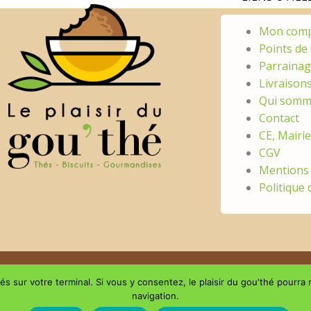
Mon com
Points de 
Parraina
Livraison
Qui somm
Contact
CE, Mairi
CGV
Mentions 
Politique 
s sur votre terminal. Si vous y consentez, le plaisir du gou'thé pourra r
navigation.