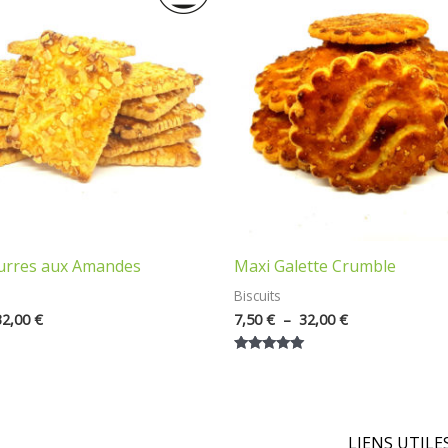
7,50 €
7,50 €
à
à
32,00 €
32,00 €
eurres aux Amandes
Maxi Galette Crumble
Biscuits
32,00
€
7,50
€
–
32,00
€
Note
5.00
sur 5
LIENS UTILES