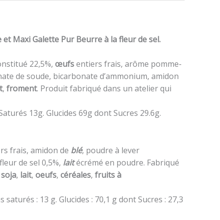
e et M
axi Galette Pur Beurre à la fleur de sel.
nstitué 22,5%,
œufs
entiers frais, arôme pomme-
onate de soude, bicarbonate d’ammonium, amidon
t
,
froment
. Produit fabriqué dans un atelier qui
 Saturés 13g. Glucides 69g dont Sucres 29.6g.
rs frais, amidon de
blé
, poudre à lever
 fleur de sel 0,5%,
lait
écrémé en poudre. Fabriqué
:
soja
,
lait
,
oeufs
,
céréales
,
fruits à
s saturés : 13 g. Glucides : 70,1 g dont Sucres : 27,3