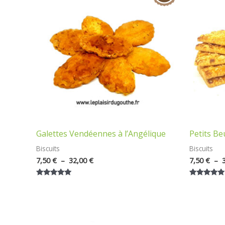
7,50 €
à
32,00 €
Galettes Vendéennes à l’Angélique
Petits B
Biscuits
Biscuits
7,50
€
–
32,00
€
7,50
€
–
Note
Note
5.00
5.00
sur 5
sur 5