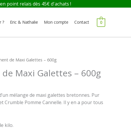
 point relais dès 45€ d'achats !
r ?
Eric & Nathalie
Mon compte
Contact
0
ment de Maxi Galettes – 600g
 de Maxi Galettes – 600g
’un mélange de maxi galettes bretonnes. Pur
l et Crumble Pomme Cannelle. Il y en a pour tous
e kilo.