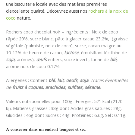
une biscuiterie locale avec des matières premières
d’excellente qualité. Découvrez aussi nos
rochers à la noix de
coco
nature.
Rochers coco chocolat noir – Ingrédients : Noix de coco
râpée 29%, sucre blanc, pâte à glacer cacao 23,2%, (graisse
végétale (palmiste, noix de coco), sucre, cacao maigre au
10-12% de beurre de cacao,
lactose
, émulsifiant lécithine de
soja
,
arômes),
œufs
entiers, sucre inverti, farine de
blé
,
arôme noix de coco 0,17%.
Allergènes : Contient
blé
,
lait
,
oeufs
,
soja
.
Traces éventuelles
de
fruits à coques, arachides, sulfites, sésame.
Valeurs nutritionnelles pour 100g : Energie : 521 kcal (2170
kj). Matières grasses : 33g dont Acides gras saturés : 28g.
Glucides : 46g dont Sucres : 44g. Protéines : 6,6g. Sel : 0,11g.
A conserver dans un endroit tempéré et sec.