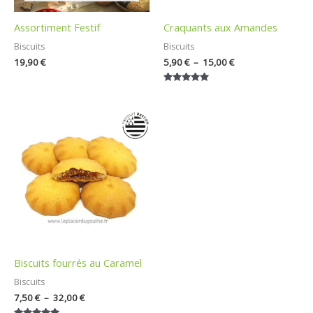
Assortiment Festif
Craquants aux Amandes
Biscuits
Biscuits
19,90
€
5,90
€
–
15,00
€
Note
5.00
sur 5
Plage
de
prix :
7,50 €
à
32,00 €
Biscuits fourrés au Caramel
Biscuits
7,50
€
–
32,00
€