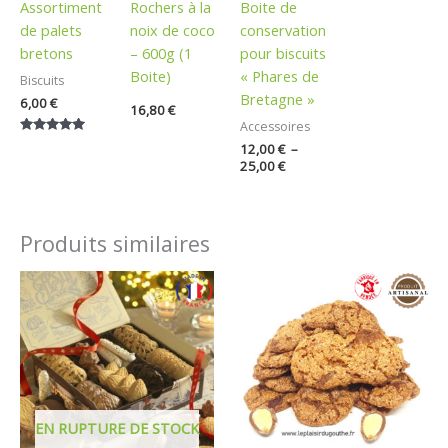
Assortiment
Rochers à la
Boite de
de palets
noix de coco
conservation
bretons
– 600g (1
pour biscuits
Boite)
« Phares de
Biscuits
Bretagne »
6,00
€
16,80
€
Accessoires
Note
12,00
€
–
5.00
25,00
€
sur 5
Produits similaires
Plage
de
prix :
5,90 €
à
15,00 €
EN RUPTURE DE STOCK