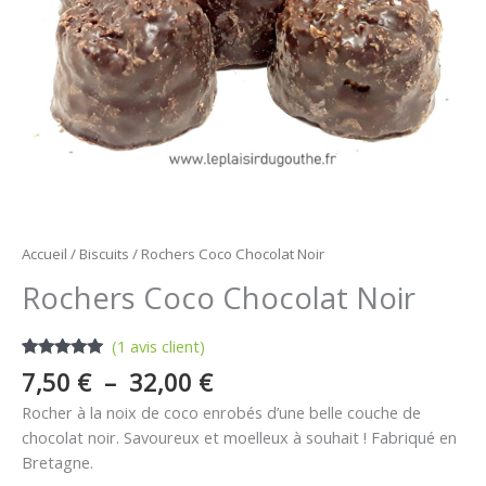
Accueil
/
Biscuits
/ Rochers Coco Chocolat Noir
Rochers Coco Chocolat Noir
(
1
avis client)
Noté
1
5.00
7,50
€
–
32,00
€
sur 5
basé sur
Rocher à la noix de coco enrobés d’une belle couche de
notation
client
chocolat noir. Savoureux et moelleux à souhait ! Fabriqué en
Bretagne.