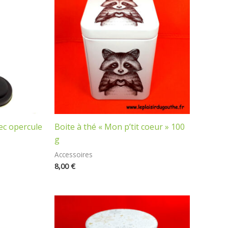
vec opercule
Boite à thé « Mon p’tit coeur » 100
g
Accessoires
8,00
€