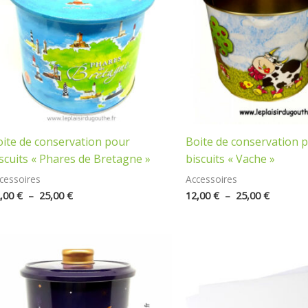
25,00 €
25,00 €
ite de conservation pour
Boite de conservation 
scuits « Phares de Bretagne »
biscuits « Vache »
cessoires
Accessoires
,00
€
–
25,00
€
12,00
€
–
25,00
€
Plage
Plage
de
de
prix :
prix :
12,00 €
0,25 €
à
à
15,00 €
49,00 €