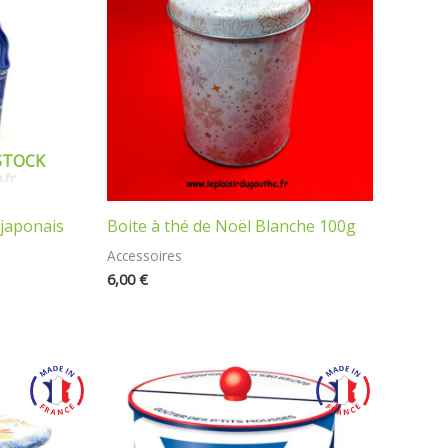
STOCK
 japonais
Boite à thé de Noël Blanche 100g
Accessoires
6,00
€
Plage
de
prix :
12,00 €
à