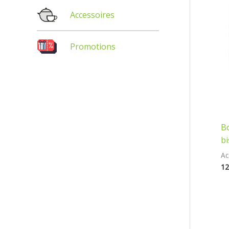
Accessoires
Promotions
Bo
bi
Ac
12