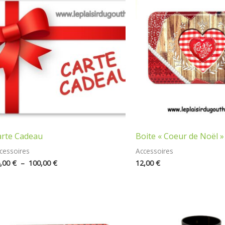
de
prix :
25,00 €
à
100,00 €
arte Cadeau
Boite « Coeur de Noël » 
cessoires
Accessoires
,00
€
–
100,00
€
12,00
€