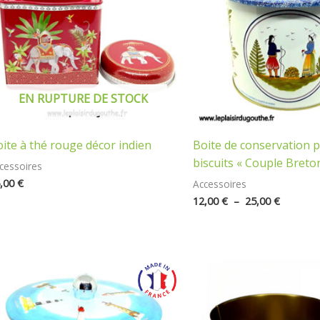
25,00 €
EN RUPTURE DE STOCK
ite à thé rouge décor indien
Boite de conservation 
biscuits « Couple Breto
cessoires
,00
€
Accessoires
12,00
€
–
25,00
€
Plage
Plage
de
de
prix :
prix :
12,00 €
12,00 €
à
à