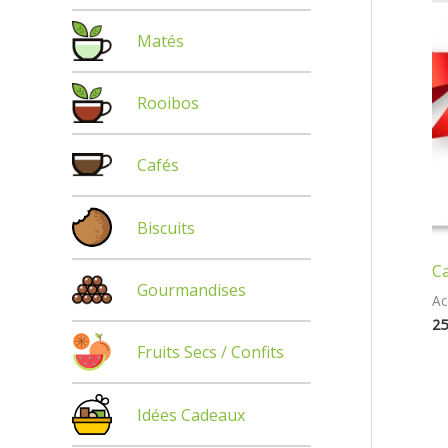
e
Matés
r
Rooibos
:
Cafés
Biscuits
C
Gourmandises
Ac
25
Fruits Secs / Confits
Idées Cadeaux