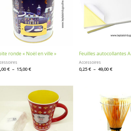
ite ronde « Noël en ville »
Feuilles autocollantes A
cessoires
Accessoires
,00
€
–
15,00
€
0,25
€
–
49,00
€