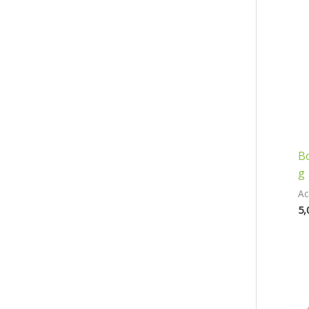
Bo
g
Ac
5,