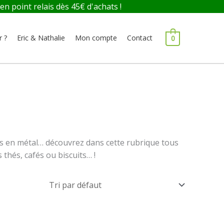
 point relais dès 45€ d'achats !
r ?
Eric & Nathalie
Mon compte
Contact
0
tes en métal… découvrez dans cette rubrique tous
thés, cafés ou biscuits… !