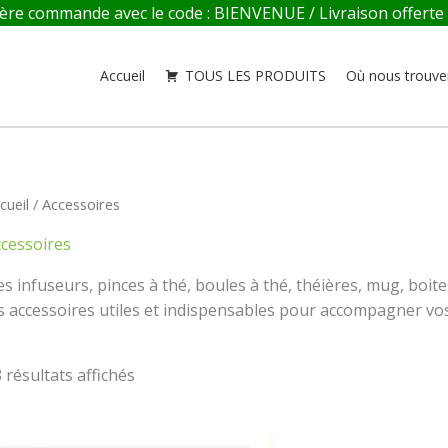
re commande avec le code : BIENVENUE / Livraison offerte en
Accueil
TOUS LES PRODUITS
Où nous trouve
cueil
/ Accessoires
cessoires
s infuseurs, pinces à thé, boules à thé, théières, mug, boi
s accessoires utiles et indispensables pour accompagner vos 
 résultats affichés
Plage