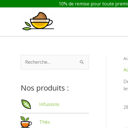
Aller
10% de remise pour toute premiè
au
contenu
Ac
R
Ac
e
De
c
Nos produits :
le
h
e
Infusions
28
r
c
Thés
h