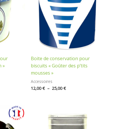
25,00 €
pour
Boite de conservation pour
n »
biscuits « Goûter des p’tits
mousses »
Accessoires
12,00
€
–
25,00
€