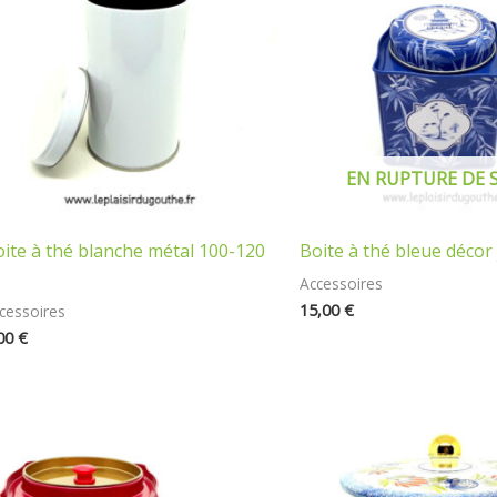
EN RUPTURE DE 
ite à thé blanche métal 100-120
Boite à thé bleue décor
Accessoires
15,00
€
cessoires
00
€
Plage
de
prix :
12,00 €
à