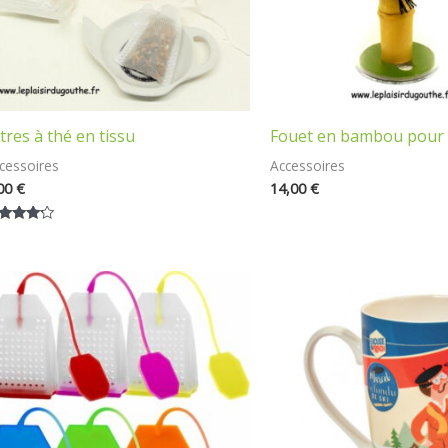
ltres à thé en tissu
Fouet en bambou pour 
cessoires
Accessoires
00
€
14,00
€
te
00
r 5
Le
Le
prix
prix
initial
actuel
était :
est :
8,90 €.
7,00 €.