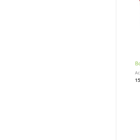
Bo
Ac
15