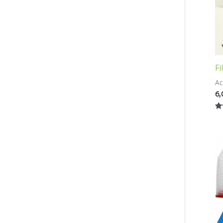
Fi
Ac
6,
No
4.
su