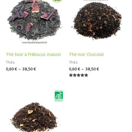
prix :
prix :
0,60 €
0,60 €
à
à
38,50 €
38,50 €
Thé Noir à l’Hibiscus maison
Thé noir Chocolat
Thés
Thés
0,60
€
–
38,50
€
0,60
€
–
38,50
€
Note
5.00
sur 5
Plage
de
prix :
0,60 €
à
40,00 €