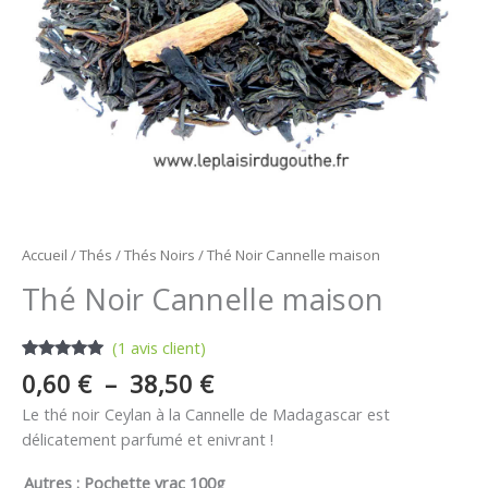
Accueil
/
Thés
/
Thés Noirs
/ Thé Noir Cannelle maison
Thé Noir Cannelle maison
(
1
avis client)
Noté
1
5.00
0,60
€
–
38,50
€
sur 5
basé sur
Le thé noir Ceylan à la Cannelle de Madagascar est
notation
client
délicatement parfumé et enivrant !
Autres
: Pochette vrac 100g