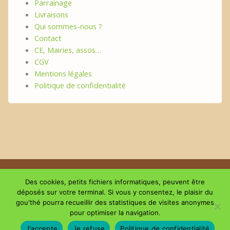
Parrainage
Livraisons
Qui sommes-nous ?
Contact
CE, Mairies, assos…
CGV
Mentions légales
Politique de confidentialité
Copyright © 2026 | Le plaisir du GouThé
Des cookies, petits fichiers informatiques, peuvent être
déposés sur votre terminal. Si vous y consentez, le plaisir du
gou'thé pourra recueillir des statistiques de visites anonymes
Suivez-nous sur les réseaux
pour optimiser la navigation.
J'accepte
Je refuse
Politique de confidentialité