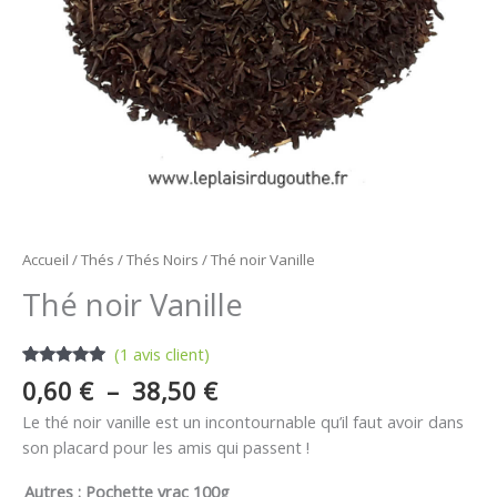
Accueil
/
Thés
/
Thés Noirs
/ Thé noir Vanille
Thé noir Vanille
(
1
avis client)
Noté
1
5.00
0,60
€
–
38,50
€
sur 5
basé sur
Le thé noir vanille est un incontournable qu’il faut avoir dans
notation
client
son placard pour les amis qui passent !
Autres
: Pochette vrac 100g