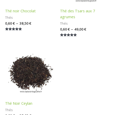
Thé noir Chocolat
Thé des Tsars aux 7
agrumes
Thés
0,60
€
–
38,50
€
Thés
0,60
€
–
49,00
€
Note
5.00
Note
sur 5
5.00
sur 5
Plage
de
prix :
0,60 €
à
35,62 €
Thé Noir Ceylan
Thés