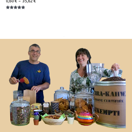
0,60
€
–
35,62
€
Note
5.00
sur 5