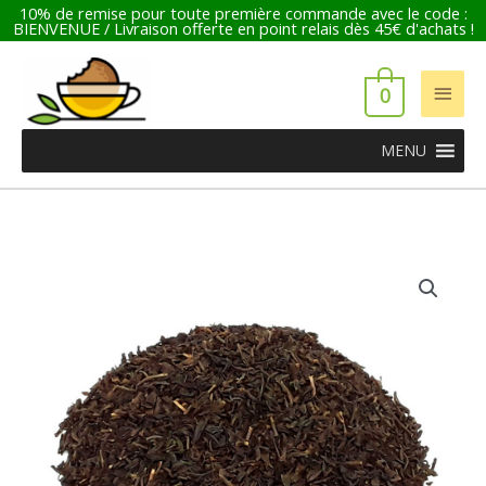
Aller
10% de remise pour toute première commande avec le code :
BIENVENUE / Livraison offerte en point relais dès 45€ d'achats !
au
contenu
Men
0
princ
MENU
Plage
quantité
de
de
prix :
Thé
0,60 €
noir
à
Vanille
38,50 €