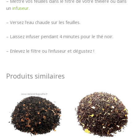
– Mettre vos feuilles dans le filtre de votre théière ou dans
un
infuseur
.
– Versez l’eau chaude sur les feuilles.
– Laissez infuser pendant 4 minutes pour le thé noir.
– Enlevez le filtre ou l’infuseur et dégustez !
Produits similaires
Plage
Plage
de
de
prix :
prix :
0,60 €
0,60 €
à
à
38,50 €
49,00 €