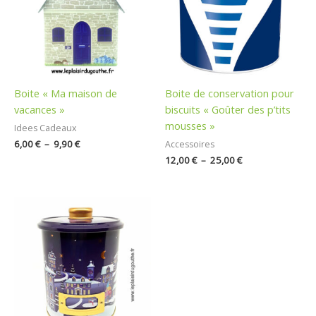
9,90 €
25,00 €
Boite « Ma maison de
Boite de conservation pour
vacances »
biscuits « Goûter des p’tits
mousses »
Idees Cadeaux
6,00
€
–
9,90
€
Accessoires
12,00
€
–
25,00
€
Plage
de
prix :
12,00 €
à
15,00 €