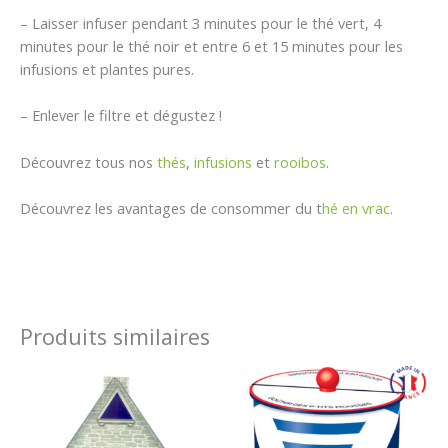
– Laisser infuser pendant 3 minutes pour le thé vert, 4
minutes pour le thé noir et entre 6 et 15 minutes pour les
infusions et plantes pures.
– Enlever le filtre et dégustez !
Découvrez tous nos
thés
,
infusions
et
rooibos
.
Découvrez les avantages de consommer du t
hé en vrac
.
Produits similaires
Plage
Plage
de
de
prix :
prix :
6,00 €
12,00 €
à
à