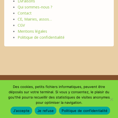
Livraisons
Qui sommes-nous ?
Contact
CE, Mairies, assos…
CGV
Mentions légales
Politique de confidentialité
Copyright © 2026 | Le plaisir du GouThé
Des cookies, petits fichiers informatiques, peuvent être
déposés sur votre terminal. Si vous y consentez, le plaisir du
gou'thé pourra recueillir des statistiques de visites anonymes
Suivez-nous sur les réseaux
pour optimiser la navigation.
J'accepte
Je refuse
Politique de confidentialité