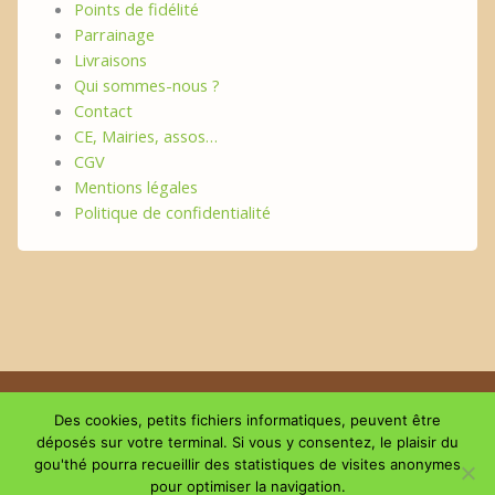
Points de fidélité
Parrainage
Livraisons
Qui sommes-nous ?
Contact
CE, Mairies, assos…
CGV
Mentions légales
Politique de confidentialité
Copyright © 2026 | Le plaisir du GouThé
Des cookies, petits fichiers informatiques, peuvent être
déposés sur votre terminal. Si vous y consentez, le plaisir du
gou'thé pourra recueillir des statistiques de visites anonymes
Suivez-nous sur les réseaux
pour optimiser la navigation.