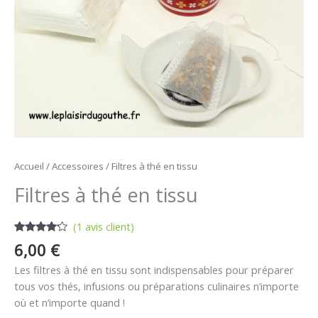
Accueil
/
Accessoires
/ Filtres à thé en tissu
Filtres à thé en tissu
(
1
avis client)
Noté
1
4.00
6,00
€
sur 5
basé
Les filtres à thé en tissu sont indispensables pour préparer
sur
notation
tous vos thés, infusions ou préparations culinaires n’importe
client
où et n’importe quand !