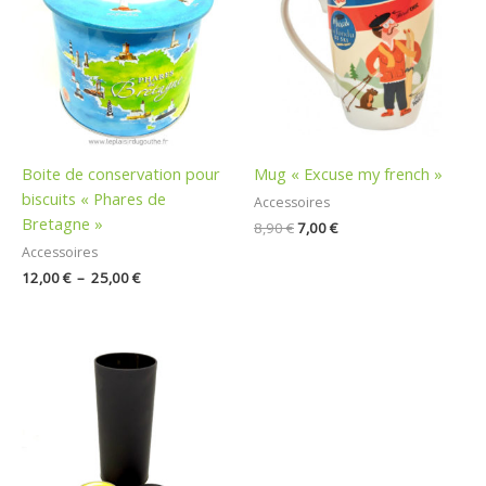
12,00 €
était :
est :
à
8,90 €.
7,00 €.
25,00 €
Boite de conservation pour
Mug « Excuse my french »
biscuits « Phares de
Accessoires
Bretagne »
8,90
€
7,00
€
Accessoires
12,00
€
–
25,00
€