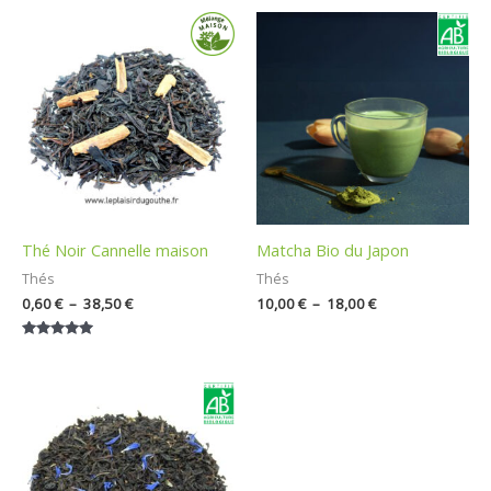
Plage
Plage
de
de
prix :
prix :
0,60 €
10,00 €
à
à
38,50 €
18,00 €
Thé Noir Cannelle maison
Matcha Bio du Japon
Thés
Thés
0,60
€
–
38,50
€
10,00
€
–
18,00
€
Note
5.00
sur 5
Plage
de
prix :
0,60 €
à
44,55 €