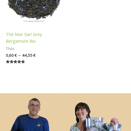
Thé Noir Earl Grey
Bergamote Bio
Thés
0,60
€
–
44,55
€
Note
5.00
sur 5