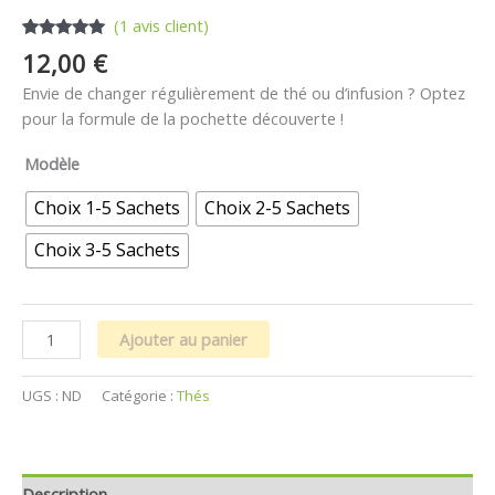
(
1
avis client)
Noté
1
5.00
12,00
€
sur 5
basé sur
Envie de changer régulièrement de thé ou d’infusion ? Optez
notation
client
pour la formule de la pochette découverte !
Modèle
Choix 1-5 Sachets
Choix 2-5 Sachets
Choix 3-5 Sachets
Ajouter au panier
UGS :
ND
Catégorie :
Thés
Description