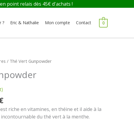
 point relais dès 45€ d'achats !
r ?
Eric & Nathalie
Mon compte
Contact
0
Plage
res
/ Thé Vert Gunpowder
de
unpowder
prix :
0,60 €
à
t)
35,62 €
€
t riche en vitamines, en théine et il aide à la
n incontournable du thé vert à la menthe.