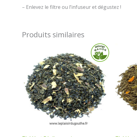
– Enlevez le filtre ou l’infuseur et dégustez !
Produits similaires
Plage
de
prix :
0,60 €
à
38,50 €