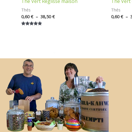
Thé Vert Réglisse maison
Thé Vert
Thés
Thés
0,60
€
–
38,50
€
0,60
€
–
Note
5.00
sur 5