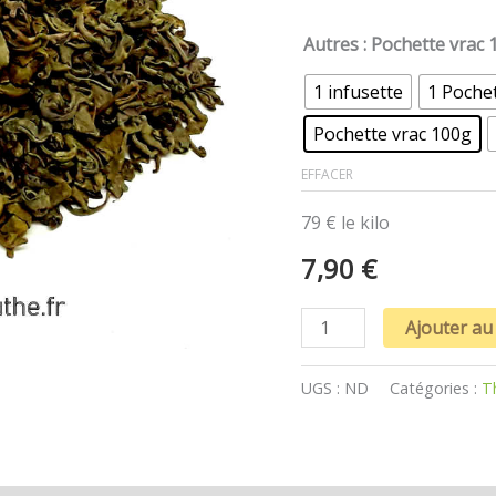
Autres
: Pochette vrac 
1 infusette
1 Pochet
Pochette vrac 100g
EFFACER
79 € le kilo
7,90
€
Ajouter au
UGS :
ND
Catégories :
T