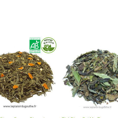
Plage
Plage
de
de
prix :
prix :
0,60 €
0,60 €
à
à
38,50 €
53,67 €