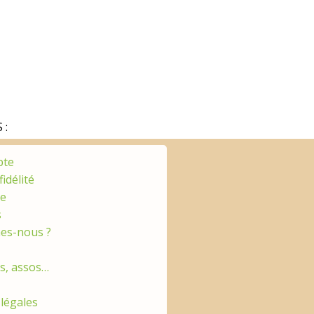
 :
pte
fidélité
ge
s
es-nous ?
es, assos…
légales