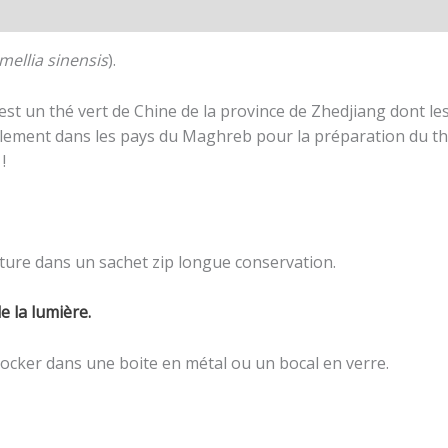
s (1)
mellia sinensis
).
est un thé vert de Chine de la province de Zhedjiang dont les f
palement dans les pays du Maghreb pour la préparation du t
!
ure dans un sachet zip longue conservation.
de la lumière.
stocker dans une boite en métal ou un bocal en verre.