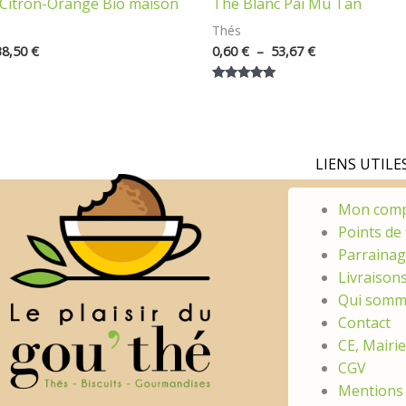
 Citron-Orange Bio maison
Thé Blanc Pai Mu Tan
Thés
38,50
€
0,60
€
–
53,67
€
Note
5.00
sur 5
LIENS UTILES
Mon com
Points de 
Parraina
Livraison
Qui somm
Contact
CE, Mairi
CGV
Mentions 