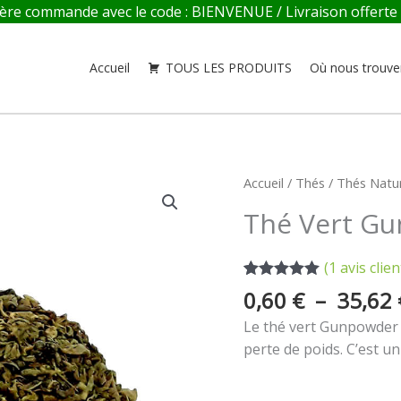
re commande avec le code : BIENVENUE / Livraison offerte en
Accueil
TOUS LES PRODUITS
Où nous trouve
quantité
Accueil
/
Thés
/
Thés Natu
de
Thé Vert G
Thé
Vert
(
1
avis clien
Gunpowder
Noté
1
5.00
0,60
€
–
35,62
sur 5 basé
sur
notation
Le thé vert Gunpowder es
client
perte de poids. C’est u