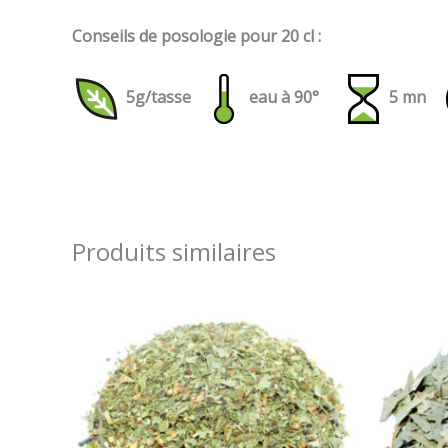
Conseils de posologie pour 20 cl :
5g/tasse
eau à 90°
5 mn
Produits similaires
Plage
de
prix :
7,00 €
à
12,00 €