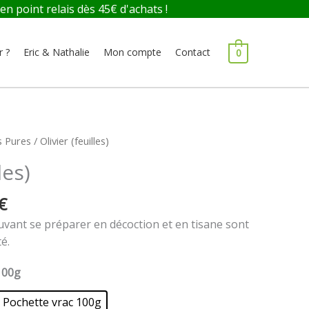
 point relais dès 45€ d'achats !
r ?
Eric & Nathalie
Mon compte
Contact
0
Plage
s Pures
/ Olivier (feuilles)
de
les)
prix :
7,00 €
€
à
12,00 €
pouvant se préparer en décoction et en tisane sont
é.
100g
Pochette vrac 100g