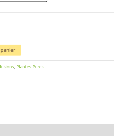
 panier
nfusions
,
Plantes Pures