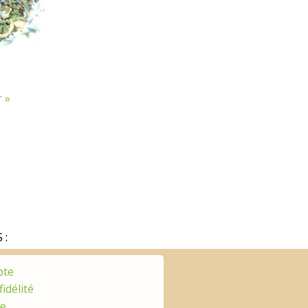
 »
 :
pte
fidélité
ge