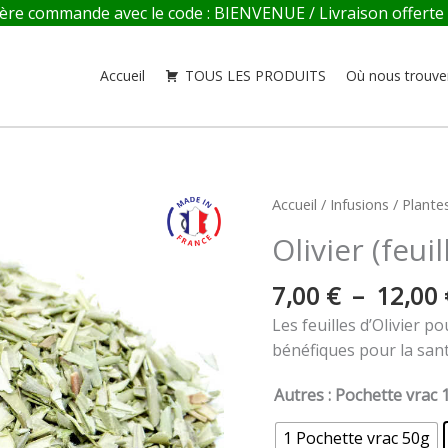
re commande avec le code : BIENVENUE / Livraison offerte en
Accueil
TOUS LES PRODUITS
Où nous trouve
quantité
Accueil
/
Infusions
/
Plante
de
Olivier (feuil
Olivier
(feuilles)
7,00
€
–
12,00
Les feuilles d’Olivier 
bénéfiques pour la sant
Autres
: Pochette vrac 
1 Pochette vrac 50g