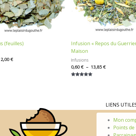
 (feuilles)
Infusion « Repos du Guerrier
Maison
12,00
€
Infusions
0,60
€
–
13,85
€
Note
5.00
sur 5
LIENS UTILES
Mon com
Points de 
Parraina