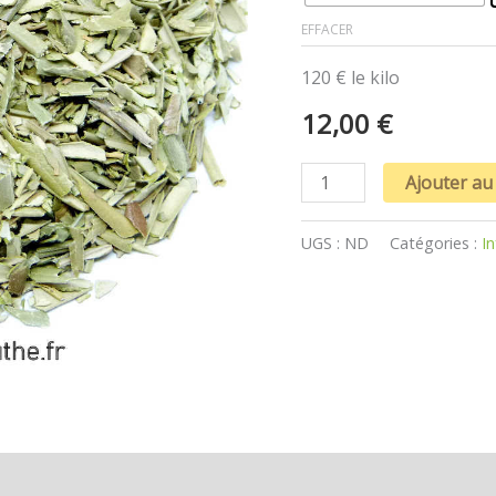
EFFACER
120 € le kilo
12,00
€
Ajouter au
UGS :
ND
Catégories :
I
s (0)