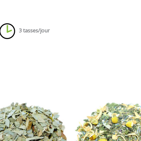
3 tasses/jour
Plage
Plage
de
de
prix :
prix :
7,00 €
0,60 €
à
à
12,00 €
13,85 €