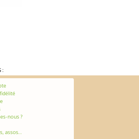
 :
pte
fidélité
ge
s
es-nous ?
es, assos…