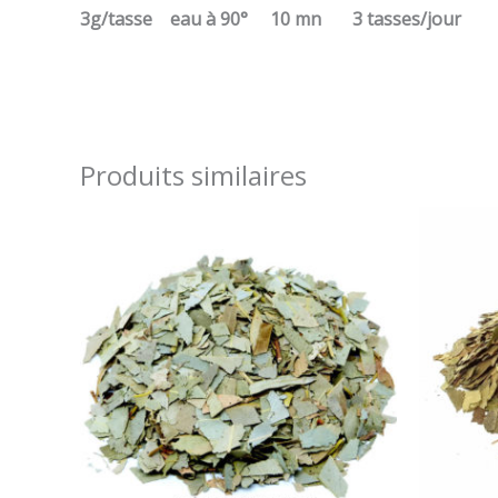
3g/tasse
eau à 90°
10 mn
3 tasses/jour
Produits similaires
Plage
de
prix :
7,00 €
à
12,00 €