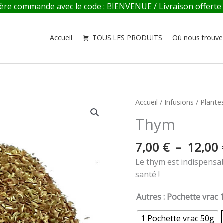
re commande avec le code : BIENVENUE / Livraison offerte en
Accueil
TOUS LES PRODUITS
Où nous trouve
quantité
Accueil
/
Infusions
/
Plante
de
Thym
Thym
7,00
€
–
12,00
Le thym est indispensab
santé !
Autres
: Pochette vrac 
1 Pochette vrac 50g