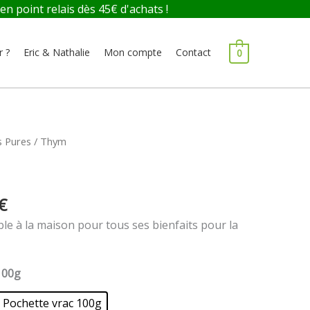
 point relais dès 45€ d'achats !
r ?
Eric & Nathalie
Mon compte
Contact
0
Plage
s Pures
/ Thym
de
prix :
7,00 €
€
à
12,00 €
le à la maison pour tous ses bienfaits pour la
100g
Pochette vrac 100g