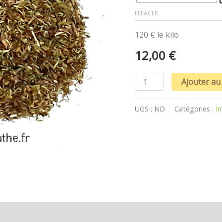
EFFACER
120 € le kilo
12,00
€
Ajouter au
UGS :
ND
Catégories :
I
s (0)