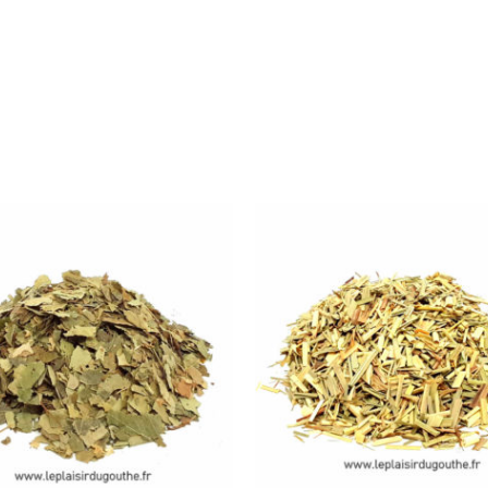
Plage
Plage
de
de
prix :
prix :
7,00 €
7,00 €
à
à
12,00 €
12,00 €