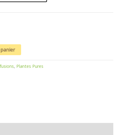
 panier
nfusions
,
Plantes Pures