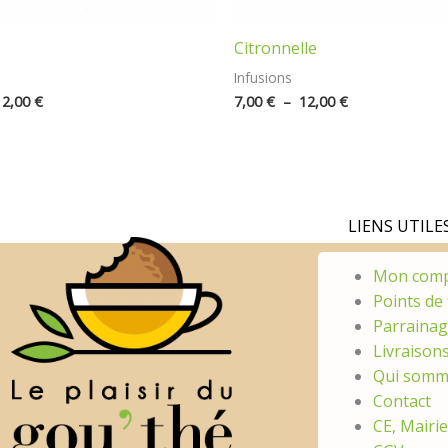
Citronnelle
Infusions
12,00
€
7,00
€
–
12,00
€
LIENS UTILES
Mon com
Points de 
Parraina
Livraison
Qui somm
Contact
CE, Mairi