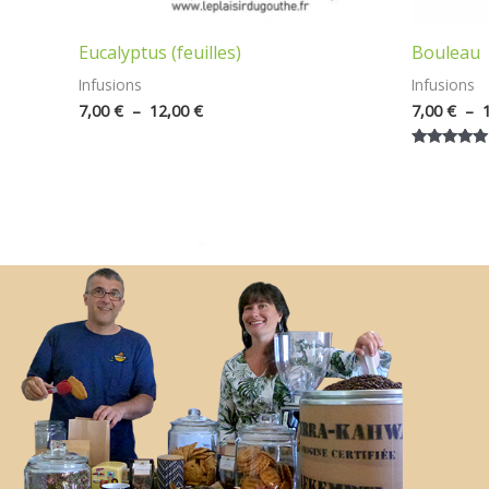
Eucalyptus (feuilles)
Bouleau
Infusions
Infusions
7,00
€
–
12,00
€
7,00
€
–
Note
5.00
sur 5