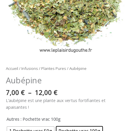
Accueil
/
Infusions
/
Plantes Pures
/ Aubépine
Aubépine
7,00
€
–
12,00
€
L’aubépine est une plante aux vertus fortifiantes et
apaisantes !
Autres
: Pochette vrac 100g
1 Pochette vrac 50g
Pochette vrac 100g