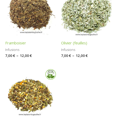
7,00 €
7,00 €
à
à
12,00 €
12,00 €
Framboisier
Olivier (feuilles)
Infusions
Infusions
7,00
€
–
12,00
€
7,00
€
–
12,00
€
Plage
de
prix :
0,60 €
à
13,85 €