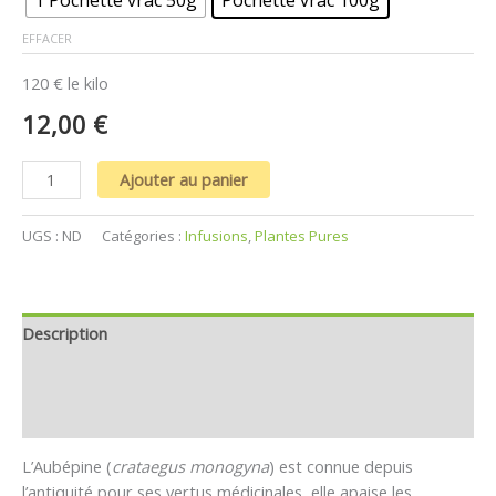
EFFACER
120 € le kilo
12,00
€
Ajouter au panier
UGS :
ND
Catégories :
Infusions
,
Plantes Pures
Description
Informations complémentaires
Avis (0)
L’Aubépine (
crataegus monogyna
) est connue depuis
l’antiquité pour ses vertus médicinales, elle apaise les