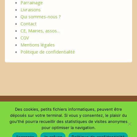
Parrainage
Livraisons
Qui sommes-nous ?
Contact
CE, Mairies, assos…
CGV
Mentions légales
Politique de confidentialité
Copyright © 2026 | Le plaisir du GouThé
Des cookies, petits fichiers informatiques, peuvent être
déposés sur votre terminal. Si vous y consentez, le plaisir du
gou'thé pourra recueillir des statistiques de visites anonymes
Suivez-nous sur les réseaux
pour optimiser la navigation.
J'accepte
Je refuse
Politique de confidentialité