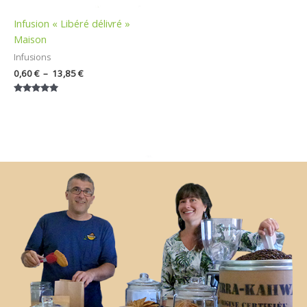
Infusion « Libéré délivré »
Maison
Infusions
0,60
€
–
13,85
€
Note
5.00
sur 5