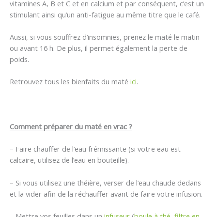
vitamines A, B et C et en calcium et par conséquent, c’est un
stimulant ainsi qu’un anti-fatigue au même titre que le café.
Aussi, si vous souffrez d’insomnies, prenez le maté le matin
ou avant 16 h. De plus, il permet également la perte de
poids.
Retrouvez tous les bienfaits du maté
ici
.
Comment préparer du maté en vrac ?
– Faire chauffer de l’eau frémissante (si votre eau est
calcaire, utilisez de l’eau en bouteille).
– Si vous utilisez une théière, verser de l’eau chaude dedans
et la vider afin de la réchauffer avant de faire votre infusion.
– Mettre vos feuilles dans un
infuseur
(
boule à thé
,
filtre en