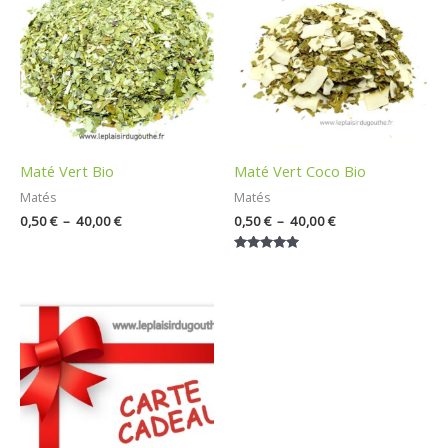
0,50 €
0,50 €
à
à
40,00 €
40,00 €
Maté Vert Bio
Maté Vert Coco Bio
Matés
Matés
0,50
€
–
40,00
€
0,50
€
–
40,00
€
Note
5.00
sur 5
Plage
de
prix :
25,00 €
à
100,00 €