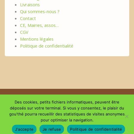
Livraisons
Qui sommes-nous ?
Contact
CE, Mairies, assos…
CGV
Mentions légales
Politique de confidentialité
Copyright © 2026 | Le plaisir du GouThé
Des cookies, petits fichiers informatiques, peuvent être
déposés sur votre terminal. Si vous y consentez, le plaisir du
gou'thé pourra recueillir des statistiques de visites anonymes
Suivez-nous sur les réseaux
pour optimiser la navigation.
J'accepte
Je refuse
Politique de confidentialité