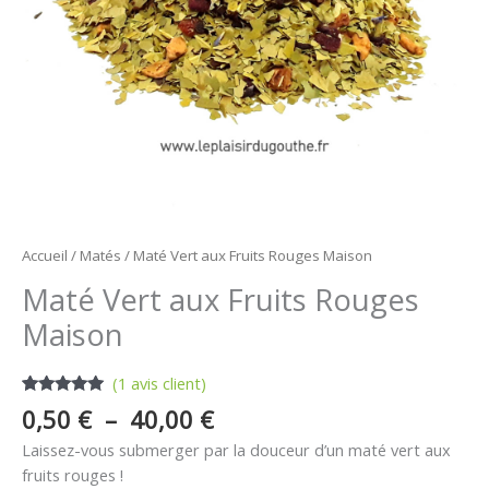
Accueil
/
Matés
/ Maté Vert aux Fruits Rouges Maison
Maté Vert aux Fruits Rouges
Maison
(
1
avis client)
Noté
1
5.00
0,50
€
–
40,00
€
sur 5
basé sur
Laissez-vous submerger par la douceur d’un maté vert aux
notation
client
fruits rouges !