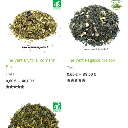
Plage
Plage
de
de
prix :
prix :
0,60 €
0,60 €
à
à
40,00 €
38,50 €
Thé Vert Myrtille-Romarin
Thé Vert Réglisse maison
Bio
Thés
0,60
€
–
38,50
€
Thés
0,60
€
–
40,00
€
Note
5.00
Note
sur 5
5.00
sur 5
Plage
de
prix :
0,60 €
à
40,00 €