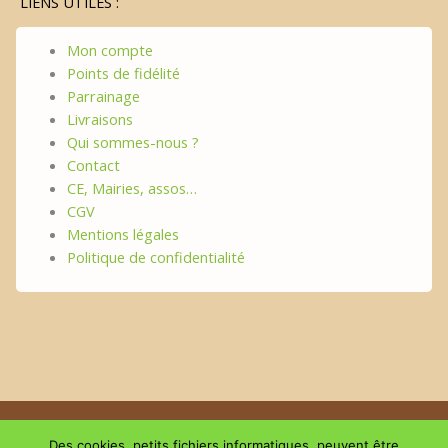
LIENS UTILES :
Mon compte
Points de fidélité
Parrainage
Livraisons
Qui sommes-nous ?
Contact
CE, Mairies, assos…
CGV
Mentions légales
Politique de confidentialité
Copyright © 2026 | Le plaisir du GouThé
Des cookies, petits fichiers informatiques, peuvent être