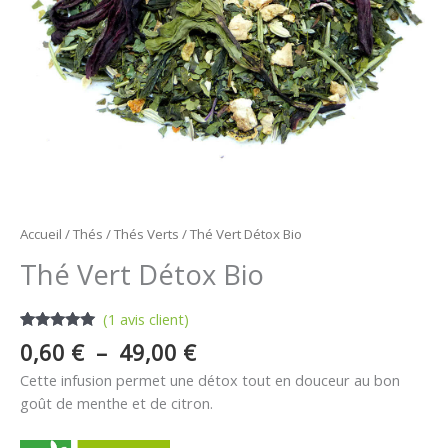
Accueil
/
Thés
/
Thés Verts
/ Thé Vert Détox Bio
Thé Vert Détox Bio
(
1
avis client)
Noté
1
5.00
0,60
€
–
49,00
€
sur 5
basé sur
Cette infusion permet une détox tout en douceur au bon
notation
client
goût de menthe et de citron.