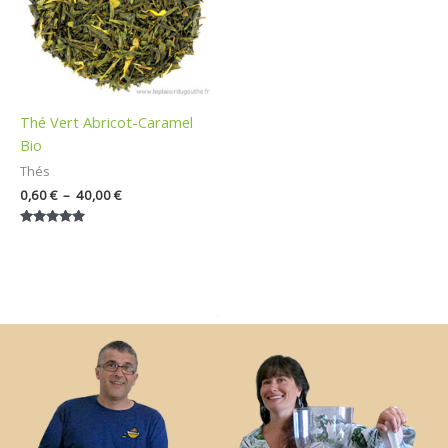
Thé Vert Abricot-Caramel
Bio
Thés
0,60
€
–
40,00
€
Note
5.00
sur 5