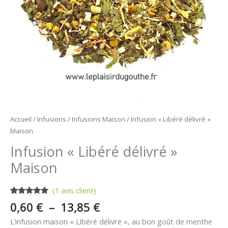
Accueil
/
Infusions
/
Infusions Maison
/ Infusion « Libéré délivré »
Maison
Infusion « Libéré délivré »
Maison
(
1
avis client)
Noté
1
5.00
0,60
€
–
13,85
€
sur 5
basé sur
L’infusion maison « Libéré délivré », au bon goût de menthe
notation