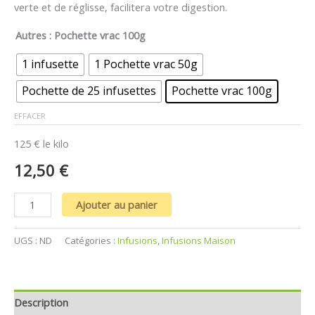
client
verte et de réglisse, facilitera votre digestion.
Autres
: Pochette vrac 100g
1 infusette
1 Pochette vrac 50g
Pochette de 25 infusettes
Pochette vrac 100g
EFFACER
125 € le kilo
12,50
€
Ajouter au panier
UGS :
ND
Catégories :
Infusions
,
Infusions Maison
Description