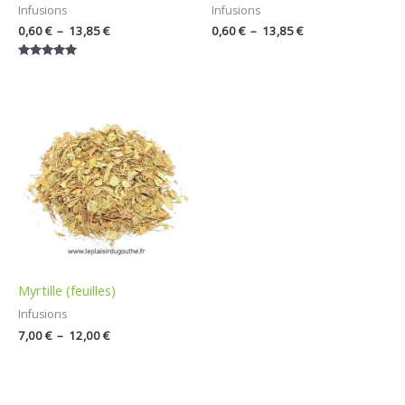
Infusions
Infusions
0,60
€
–
13,85
€
0,60
€
–
13,85
€
Note
5.00
sur 5
Plage
de
prix :
7,00 €
à
12,00 €
Myrtille (feuilles)
Infusions
7,00
€
–
12,00
€