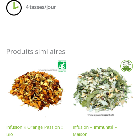
4 tasses/jour
Produits similaires
Plage
Plage
de
de
prix :
prix :
0,60 €
0,60 €
à
à
13,85 €
13,85 €
Infusion « Orange Passion »
Infusion « Immunité »
Bio
Maison