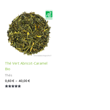
Note
5.00
sur 5
Plage
de
prix :
0,60 €
à
40,00 €
Thé Vert Abricot-Caramel
Bio
Thés
0,60
€
–
40,00
€
Note
5.00
sur 5