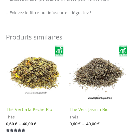
– Enlevez le filtre ou l’infuseur et dégustez !
Produits similaires
Plage
Plage
de
de
prix :
prix :
0,60 €
0,60 €
à
à
40,00 €
40,00 €
Thé Vert à la Pêche Bio
Thé Vert Jasmin Bio
Thés
Thés
0,60
€
–
40,00
€
0,60
€
–
40,00
€