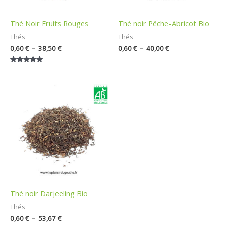
Thé Noir Fruits Rouges
Thé noir Pêche-Abricot Bio
Thés
Thés
0,60
€
–
38,50
€
0,60
€
–
40,00
€
Note
5.00
sur 5
Plage
de
prix :
0,60 €
à
53,67 €
Thé noir Darjeeling Bio
Thés
0,60
€
–
53,67
€