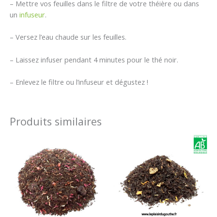
– Mettre vos feuilles dans le filtre de votre théière ou dans
un
infuseur
.
– Versez l’eau chaude sur les feuilles.
– Laissez infuser pendant 4 minutes pour le thé noir.
– Enlevez le filtre ou l’infuseur et dégustez !
Produits similaires
Plage
Plage
de
de
prix :
prix :
0,60 €
0,60 €
à
à
38,50 €
40,00 €