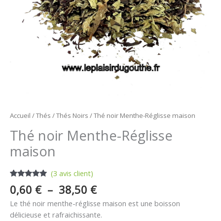
Accueil
/
Thés
/
Thés Noirs
/ Thé noir Menthe-Réglisse maison
Thé noir Menthe-Réglisse
maison
(
3
avis client)
Noté
3
5.00
0,60
€
–
38,50
€
sur 5
basé sur
Le thé noir menthe-réglisse maison est une boisson
notations
client
délicieuse et rafraichissante.