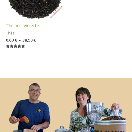
Thé noir Violette
Thés
0,60
€
–
38,50
€
Note
5.00
sur 5