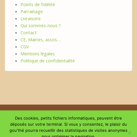
Points de fidélité
Parrainage
Livraisons
Qui sommes-nous ?
Contact
CE, Mairies, assos…
CGV
Mentions légales
Politique de confidentialité
Copyright © 2026 | Le plaisir du GouThé
Des cookies, petits fichiers informatiques, peuvent être
déposés sur votre terminal. Si vous y consentez, le plaisir du
gou'thé pourra recueillir des statistiques de visites anonymes
Suivez-nous sur les réseaux
pour optimiser la navigation.