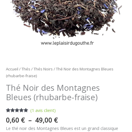
Accueil
/
Thés
/
Thés Noirs
/ Thé Noir des Montagnes Bleues
(rhubarbe-fraise)
Thé Noir des Montagnes
Bleues (rhubarbe-fraise)
(
1
avis client)
Noté
1
5.00
0,60
€
–
49,00
€
sur 5
basé sur
Le thé noir des Montagnes Bleues est un grand classique
notation