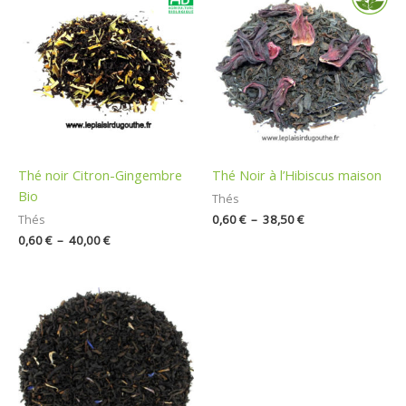
de
de
prix :
prix :
0,60 €
0,60 €
à
à
40,00 €
38,50 €
Thé noir Citron-Gingembre
Thé Noir à l’Hibiscus maison
Bio
Thés
0,60
€
–
38,50
€
Thés
0,60
€
–
40,00
€
Plage
de
prix :
0,60 €
à
38,50 €