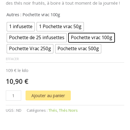
client
des thés noir fruités, à boire à tout moment de la journée !
Autres
: Pochette vrac 100g
1 infusette
1 Pochette vrac 50g
Pochette de 25 infusettes
Pochette vrac 100g
Pochette Vrac 250g
Pochette vrac 500g
EFFACER
109 € le kilo
10,90
€
Ajouter au panier
UGS :
ND
Catégories :
Thés
,
Thés Noirs