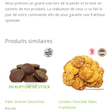
Nous prenons un grand soin lors de la pesée et la mise en
sachets de nos produits. La réalisation de ceux-ci se fait le
jour de votre commande afin de vous garantir une fraîcheur
optimale.
Produits similaires
Plage
Plage
de
de
prix :
prix :
7,50 €
8,90 €
à
à
32,00 €
32,00 €
EN RUPTURE DE STOCK
Palet Breton Choco’noir
Cookies Chocolat Blanc
Framboise
Biscuits