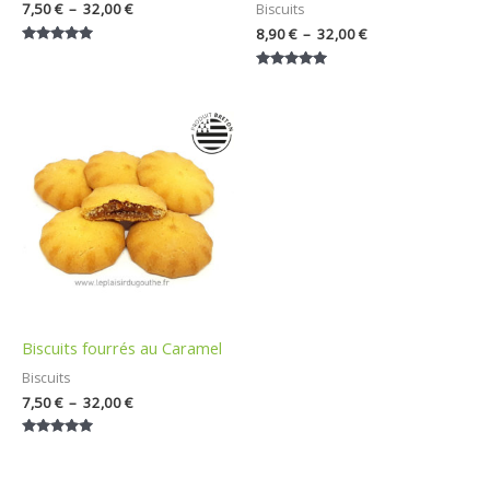
7,50
€
–
32,00
€
Biscuits
8,90
€
–
32,00
€
Note
5.00
Note
sur 5
5.00
sur 5
Plage
de
prix :
7,50 €
à
32,00 €
Biscuits fourrés au Caramel
Biscuits
7,50
€
–
32,00
€
Note
5.00
sur 5