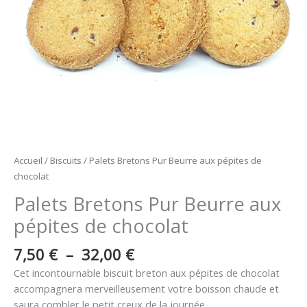
chocolat
Accueil
/
Biscuits
/ Palets Bretons Pur Beurre aux pépites de
chocolat
Palets Bretons Pur Beurre aux
pépites de chocolat
7,50
€
–
32,00
€
Cet incontournable biscuit breton aux pépites de chocolat
accompagnera merveilleusement votre boisson chaude et
saura combler le petit creux de la journée.