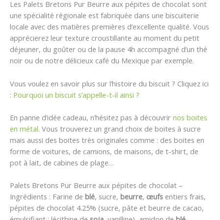
Les Palets Bretons Pur Beurre aux pépites de chocolat sont
une spécialité régionale est fabriquée dans une biscuiterie
locale avec des matières premières d’excellente qualité. Vous
apprécierez leur texture croustillante au moment du petit
déjeuner, du goûter ou de la pause 4h accompagné d’un thé
noir ou de notre délicieux café du Mexique par exemple.
Vous voulez en savoir plus sur l’histoire du biscuit ? Cliquez ici
:
Pourquoi un biscuit s’appelle-t-il ainsi ?
En panne d’idée cadeau, n’hésitez pas à découvrir
nos boites
en métal
. Vous trouverez un grand choix de boites à sucre
mais aussi des boites très originales comme : des boites en
forme de voitures, de camions, de maisons, de t-shirt, de
pot à lait, de cabines de plage…
Palets Bretons Pur Beurre aux pépites de chocolat –
Ingrédients : Farine de
blé
, sucre,
beurre
,
œufs
entiers frais,
pépites de chocolat 4.25% (sucre, pâte et beurre de cacao,
émulsifiant : lécithine de
soja
, vanilline), amidon de
blé
,