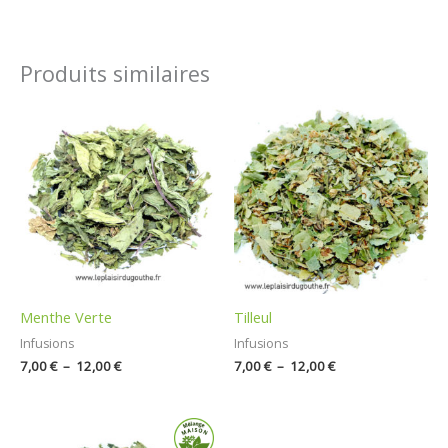
Produits similaires
Plage
Plage
de
de
prix :
prix :
7,00 €
7,00 €
à
à
12,00 €
12,00 €
Menthe Verte
Tilleul
Infusions
Infusions
7,00
€
–
12,00
€
7,00
€
–
12,00
€
Plage
de