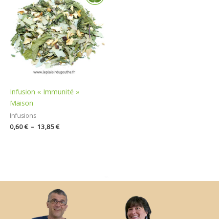
prix :
0,60 €
à
13,85 €
Infusion « Immunité »
Maison
Infusions
0,60
€
–
13,85
€