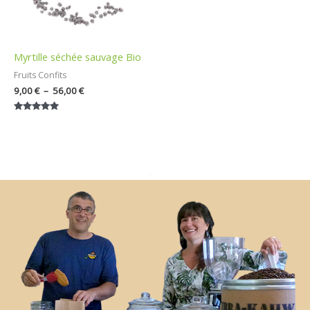
Myrtille séchée sauvage Bio
Fruits Confits
9,00
€
–
56,00
€
Note
5.00
sur 5