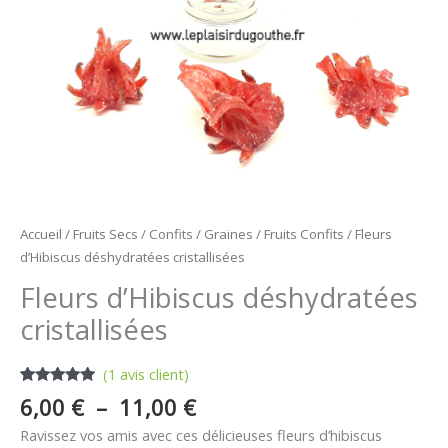
Accueil
/
Fruits Secs / Confits / Graines
/
Fruits Confits
/ Fleurs
d’Hibiscus déshydratées cristallisées
Fleurs d’Hibiscus déshydratées
cristallisées
(
1
avis client)
Noté
1
5.00
6,00
€
–
11,00
€
sur 5
basé sur
Ravissez vos amis avec ces délicieuses fleurs d’hibiscus
notation