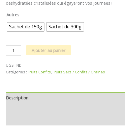
client
déshydratées cristallisées qui égayeront vos journées !
Autres
Sachet de 150g
Sachet de 300g
Ajouter au panier
UGS :
ND
Catégories :
Fruits Confits
,
Fruits Secs / Confits / Graines
Description
Informations complémentaires
Avis (1)