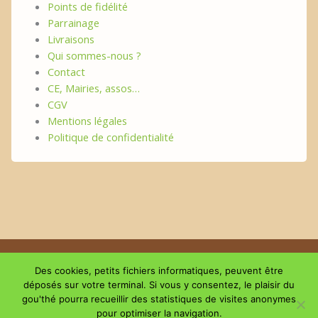
Points de fidélité
Parrainage
Livraisons
Qui sommes-nous ?
Contact
CE, Mairies, assos…
CGV
Mentions légales
Politique de confidentialité
Copyright © 2026 | Le plaisir du GouThé
Des cookies, petits fichiers informatiques, peuvent être
déposés sur votre terminal. Si vous y consentez, le plaisir du
gou'thé pourra recueillir des statistiques de visites anonymes
Suivez-nous sur les réseaux
pour optimiser la navigation.