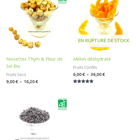
prix :
prix :
9,00 €
6,00 €
à
à
16,20 €
36,00 €
EN RUPTURE DE STOCK
Noisettes Thym & Fleur de
Melon déshydraté
Sel Bio
Fruits Confits
6,00
€
–
36,00
€
Fruits Secs
9,00
€
–
16,20
€
Note
5.00
sur 5
Plage
de
prix :
9,00 €
à
56,00 €