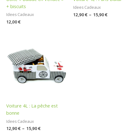
+ biscuits
Idees Cadeaux
12,90
€
–
15,90
€
Idees Cadeaux
12,00
€
Plage
de
prix :
12,90 €
à
15,90 €
Voiture 4L : La pêche est
bonne
Idees Cadeaux
12,90
€
–
15,90
€