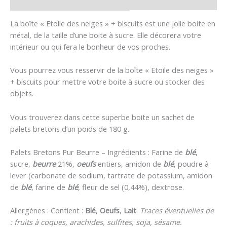
Avis (0)
La boîte « Etoile des neiges » + biscuits est une jolie boite en
métal, de la taille d’une boite à sucre. Elle décorera votre
intérieur ou qui fera le bonheur de vos proches.
Vous pourrez vous resservir de la boîte « Etoile des neiges »
+ biscuits pour mettre votre boite à sucre ou stocker des
objets.
Vous trouverez dans cette superbe boite un sachet de
palets bretons d’un poids de 180 g.
Palets Bretons Pur Beurre – Ingrédients : Farine de
blé
,
sucre,
beurre
21%,
oeufs
entiers, amidon de
blé
, poudre à
lever (carbonate de sodium, tartrate de potassium, amidon
de
blé
, farine de
blé
, fleur de sel (0,44%), dextrose.
Allergènes : Contient :
Blé
,
Oeufs
,
Lait
.
Traces éventuelles de
: fruits à coques, arachides, sulfites, soja, sésame.