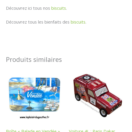
Découvrez ici tous nos
biscuits
.
Découvrez tous les bienfaits des
biscuits
.
Produits similaires
Plage
de
prix :
12,90 €
à
15,90 €
Boîte « Balade en Vendée »
Voiture 4L : Paris Dakar