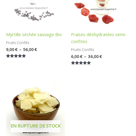
Myrtille séchée sauvage Bio
Fraises déshydratées semi-
confites
Fruits Confits
9,00
€
–
56,00
€
Fruits Confits
6,00
€
–
36,00
€
Note
5.00
Note
sur 5
5.00
sur 5
Plage
de
prix :
6,00 €
à
36,00 €
EN RUPTURE DE STOCK