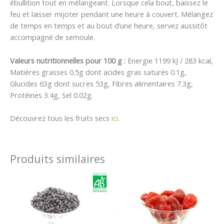
ébullition tout en mélangeant. Lorsque cela bout, baissez le
feu et laisser mijoter pendant une heure à couvert. Mélangez
de temps en temps et au bout d’une heure, servez aussitôt
accompagné de semoule.
Valeurs nutritionnelles pour 100 g :
Energie 1199 kJ / 283 kcal,
Matières grasses 0.5g dont acides gras saturés 0.1g,
Glucides 63g dont sucres 53g, Fibres alimentaires 7.3g,
Protéines 3.4g, Sel 0.02g.
Découvrez tous les fruits secs
ici
.
Produits similaires
Plage
Plage
de
de
prix :
prix :
9,00 €
6,00 €
à
à
56,00 €
36,00 €