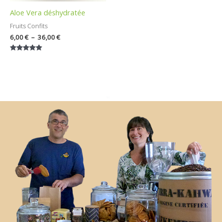
Aloe Vera déshydratée
Fruits Confits
6,00
€
–
36,00
€
Note
5.00
sur 5